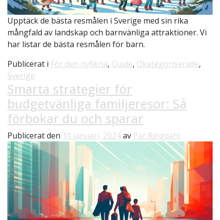
Upptäck de bästa resmålen i Sverige med sin rika
mångfald av landskap och barnvänliga attraktioner. Vi
har listar de bästa resmålen för barn.
Publicerat i
För den nyfikna
,
Guide
,
Okategoriserade
,
Sverige
Smarta strategier för
budgetvänliga familjeresor: Så
förbokar du och sparar
Publicerat den
10 januari, 2024
av
Pär Ringdahl