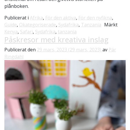
plånboken.
Publicerat i
Afrika
,
För den aktiva
,
För den nyfikna
,
Guide
,
Okategoriserade
,
Sydafrika
,
Tanzania
Märkt
Kenya
,
Safari
,
Sydafrika
,
tanzania
Påskresor med kreativa inslag
Publicerat den
29 mars, 2023
(29 mars, 2023)
av
Pär
Ringdahl