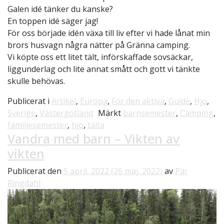
Galen idé tänker du kanske?
En toppen idé säger jag!
För oss började idén växa till liv efter vi hade lånat min
brors husvagn några nätter på Gränna camping.
Vi köpte oss ett litet tält, införskaffade sovsäckar,
liggunderlag och lite annat smått och gott vi tänkte
skulle behövas.
Publicerat i
Artikel
,
Europa
,
För den aktiva
,
Guide
,
Hjo
,
Sverige
,
Västergötland
Märkt
barnsemester
,
Camping
,
familjesemester
,
hjo
,
tälta
Vandra med barn – Vikten av
vikten
Publicerat den
5 april, 2022
(26 maj, 2022)
av
Pär
Ringdahl