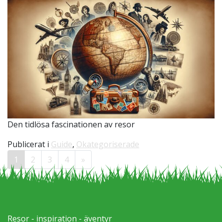
Den tidlösa fascinationen av resor
Publicerat i
Guide
,
Okategoriserade
Inläggsnavigering
1
2
3
4
»
Resor - inspiration - äventyr