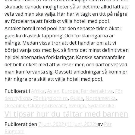
skapade oanade möjligheter så är det inte alltid lätt att
veta vad man ska välja. Här har vi tagit en titt på några
av fördelarna att faktiskt välja hotell med pool.
Antalet hotell med pool har den senaste tiden ökat i
ganska drastisk tappning. Och förklaringarna är
många. Medan vissa tror att det handlar om att vi
börjat vänja oss med lyx, så finns det minst definitivt en
hel del alternativa förklaringar. Kanske sammanfaller
det helt enkelt med att vi reser mer, och därför vet vad
man kan förvänta sig. Oavsett anledningar så kommer
här några bra skäl att välja hotell med pool.
Publicerat i
Afrika
,
Asien
,
Europa
,
För den aktiva
,
För
den nyfikna
,
För lugn och ro
,
Guide
,
Nordamerika
,
Oceanien
,
Okategoriserade
,
Sverige
,
Sydamerika
Vi tipsar hur du tältar med barnen
Publicerat den
7 juni, 2022
(11 juni, 2022)
av
Pär
Ringdahl