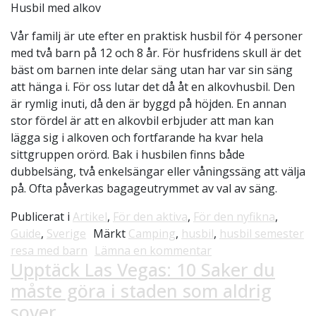
Husbil med alkov
Vår familj är ute efter en praktisk husbil för 4 personer
med två barn på 12 och 8 år. För husfridens skull är det
bäst om barnen inte delar säng utan har var sin säng
att hänga i. För oss lutar det då åt en alkovhusbil. Den
är rymlig inuti, då den är byggd på höjden. En annan
stor fördel är att en alkovbil erbjuder att man kan
lägga sig i alkoven och fortfarande ha kvar hela
sittgruppen orörd. Bak i husbilen finns både
dubbelsäng, två enkelsängar eller våningssäng att välja
på. Ofta påverkas bagageutrymmet av val av säng.
Publicerat i
Artikel
,
För den aktiva
,
För den nyfikna
,
Guide
,
Sverige
Märkt
Camping
,
husbil
,
husbil semester
på Att planera husb
resa med barn
Lämna en kommentar
Upptäck Las Vegas: 10 Saker du
måste göra i staden som aldrig
sover