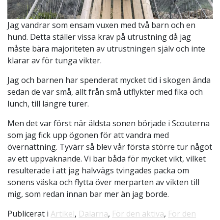
Jag vandrar som ensam vuxen med två barn och en
hund. Detta ställer vissa krav på utrustning då jag
måste bära majoriteten av utrustningen själv och inte
klarar av för tunga vikter.
Jag och barnen har spenderat mycket tid i skogen ända
sedan de var små, allt från små utflykter med fika och
lunch, till längre turer.
Men det var först när äldsta sonen började i Scouterna
som jag fick upp ögonen för att vandra med
övernattning. Tyvärr så blev vår första större tur något
av ett uppvaknande. Vi bar båda för mycket vikt, vilket
resulterade i att jag halvvägs tvingades packa om
sonens väska och flytta över merparten av vikten till
mig, som redan innan bar mer än jag borde.
Publicerat i
Artikel
,
Dalarna
,
För den aktiva
,
För den