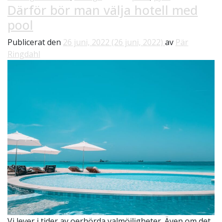
Därför bör man välja hotell med
pool
Publicerat den
26 juni, 2022
(26 juni, 2022)
av
Pär
Ringdahl
Vi lever i tider av oerhörda valmöjligheter. Även om det