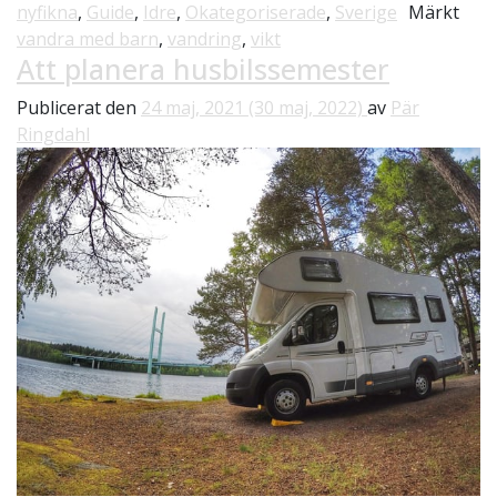
nyfikna
,
Guide
,
Idre
,
Okategoriserade
,
Sverige
Märkt
vandra med barn
,
vandring
,
vikt
Att planera husbilssemester
Publicerat den
24 maj, 2021
(30 maj, 2022)
av
Pär
Ringdahl