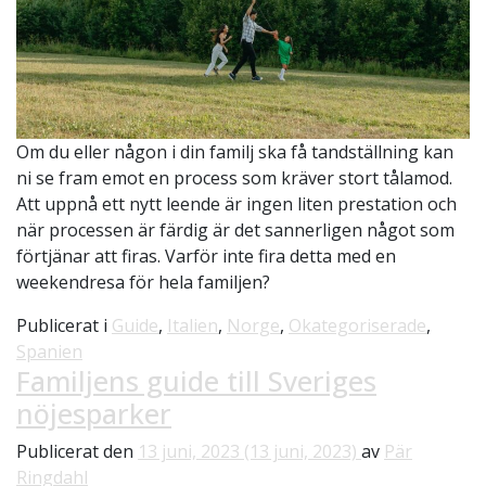
Om du eller någon i din familj ska få tandställning kan
ni se fram emot en process som kräver stort tålamod.
Att uppnå ett nytt leende är ingen liten prestation och
när processen är färdig är det sannerligen något som
förtjänar att firas. Varför inte fira detta med en
weekendresa för hela familjen?
Publicerat i
Guide
,
Italien
,
Norge
,
Okategoriserade
,
Spanien
Familjens guide till Sveriges
nöjesparker
Publicerat den
13 juni, 2023
(13 juni, 2023)
av
Pär
Ringdahl