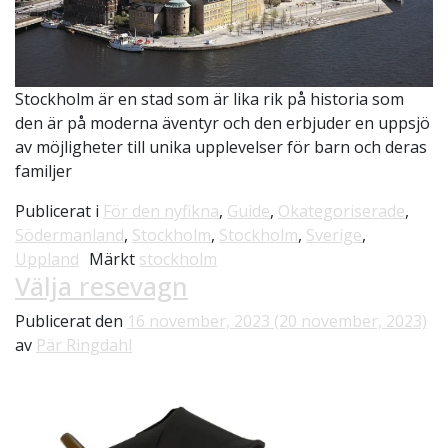
Stockholm är en stad som är lika rik på historia som
den är på moderna äventyr och den erbjuder en uppsjö
av möjligheter till unika upplevelser för barn och deras
familjer
Publicerat i
För den nyfikna
,
Guide
,
Okategoriserade
,
Södermanland
,
Stockholm
,
Stockholm
,
Sverige
,
Uppland
Märkt
stockholm
Välja resevagn
Publicerat den
16 november, 2023
(20 november, 2023)
av
Pär Ringdahl