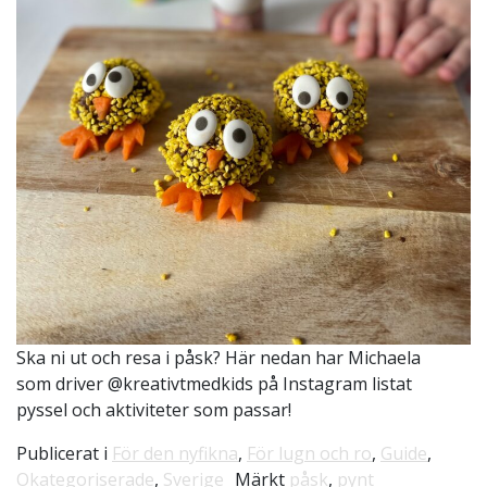
Ska ni ut och resa i påsk? Här nedan har Michaela
som driver @kreativtmedkids på Instagram listat
pyssel och aktiviteter som passar!
Publicerat i
För den nyfikna
,
För lugn och ro
,
Guide
,
Okategoriserade
,
Sverige
Märkt
påsk
,
pynt