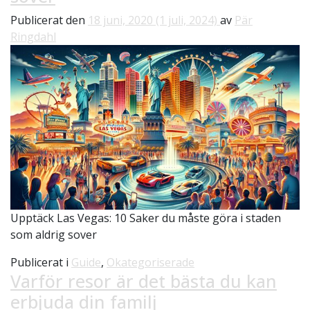
Publicerat den
18 juni, 2020
(1 juli, 2024)
av
Pär
Ringdahl
Upptäck Las Vegas: 10 Saker du måste göra i staden
som aldrig sover
Publicerat i
Guide
,
Okategoriserade
Varför resor är det bästa du kan
erbjuda din familj