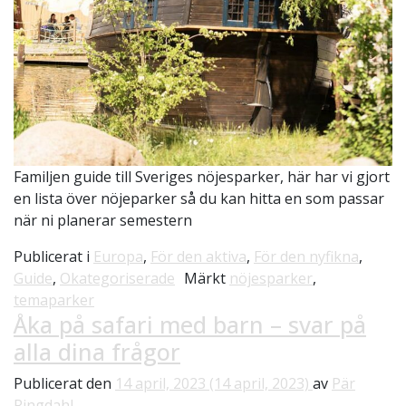
Familjen guide till Sveriges nöjesparker, här har vi gjort
en lista över nöjeparker så du kan hitta en som passar
när ni planerar semestern
Publicerat i
Europa
,
För den aktiva
,
För den nyfikna
,
Guide
,
Okategoriserade
Märkt
nöjesparker
,
temaparker
Åka på safari med barn – svar på
alla dina frågor
Publicerat den
14 april, 2023
(14 april, 2023)
av
Pär
Ringdahl