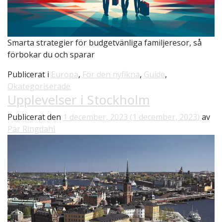
Smarta strategier för budgetvänliga familjeresor, så
förbokar du och sparar
Publicerat i
Europa
,
För den nyfikna
,
Guide
,
Okategoriserade
Upplevelser i Stockholm
Publicerat den
1 december, 2023
(1 december, 2023)
av
Pär Ringdahl