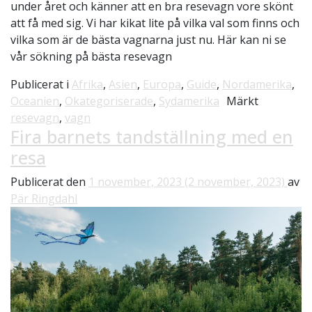
under året och känner att en bra resevagn vore skönt
att få med sig. Vi har kikat lite på vilka val som finns och
vilka som är de bästa vagnarna just nu. Här kan ni se
vår sökning på bästa resevagn
Publicerat i
Afrika
,
Asien
,
Europa
,
Guide
,
Nordamerika
,
Oceanien
,
Okategoriserade
,
Sydamerika
Märkt
resevagn
,
vagn
Fira barnets tandställning med en
resa
Publicerat den
1 november, 2023
(2 november, 2023)
av
Pär Ringdahl