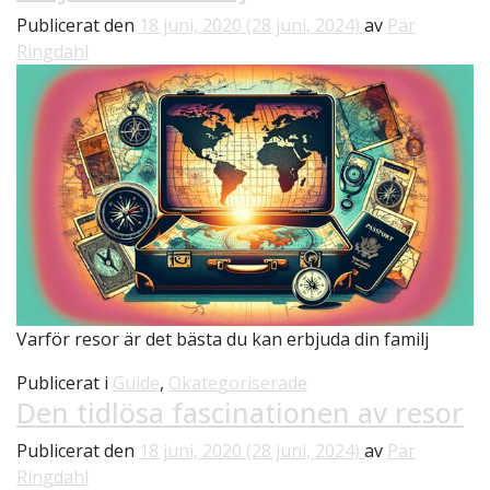
Publicerat den
18 juni, 2020
(28 juni, 2024)
av
Pär
Ringdahl
Varför resor är det bästa du kan erbjuda din familj
Publicerat i
Guide
,
Okategoriserade
Den tidlösa fascinationen av resor
Publicerat den
18 juni, 2020
(28 juni, 2024)
av
Pär
Ringdahl